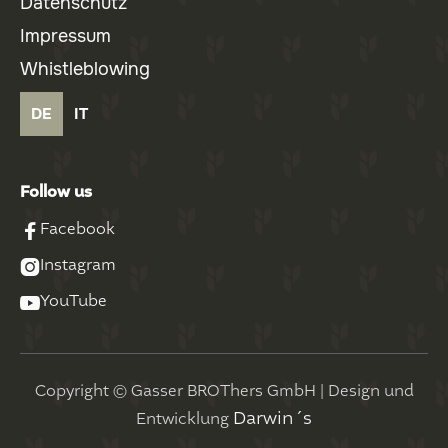
Datenschutz
Impressum
Whistleblowing
DE
IT
Follow us

Facebook

Instagram

YouTube
Copyright © Gasser BROThers GmbH | Design und
Darwin´s
Entwicklung